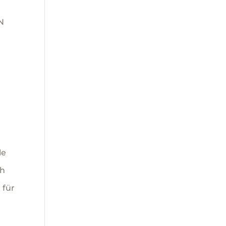
IN
le
ch
 für