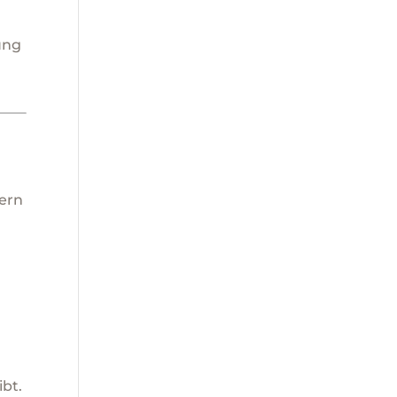
ung
tern
ibt.