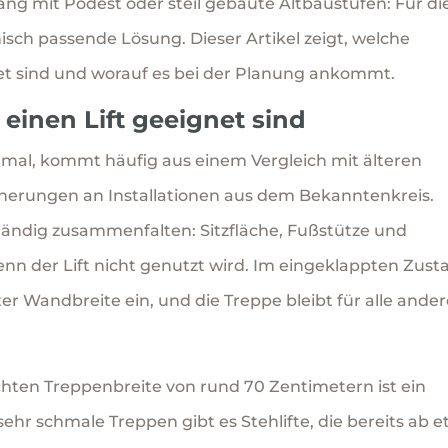
ng mit Podest oder steil gebaute Altbaustufen: Für di
isch passende Lösung. Dieser Artikel zeigt, welche
et sind und worauf es bei der Planung ankommt.
einen Lift geeignet sind
chmal, kommt häufig aus einem Vergleich mit älteren
erungen an Installationen aus dem Bekanntenkreis.
ständig zusammenfalten: Sitzfläche, Fußstütze und
nn der Lift nicht genutzt wird. Im eingeklappten Zust
r Wandbreite ein, und die Treppe bleibt für alle ande
lichten Treppenbreite von rund 70 Zentimetern ist ein
Für sehr schmale Treppen gibt es Stehlifte, die bereits ab 