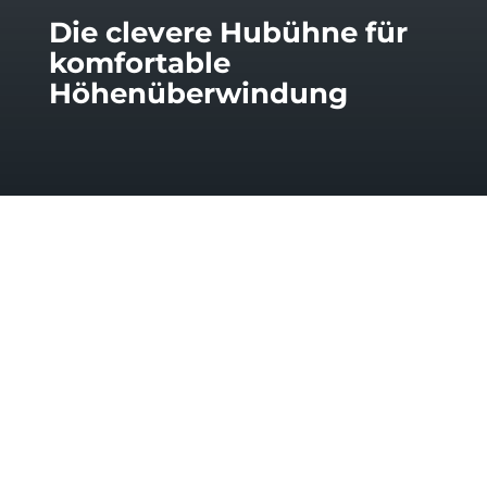
Die clevere Hubühne für
komfortable
Höhenüberwindung
Kurzbeschreibung
Die
Hubbühne EasyLift
ist eine flexible,
nachrüstbare Hebelösung für
Höhenunterschiede bis 1,25 Meter – ideal für
private Wohngebäude, Praxen und öffentliche
Einrichtungen. Dank ihrer kompakten